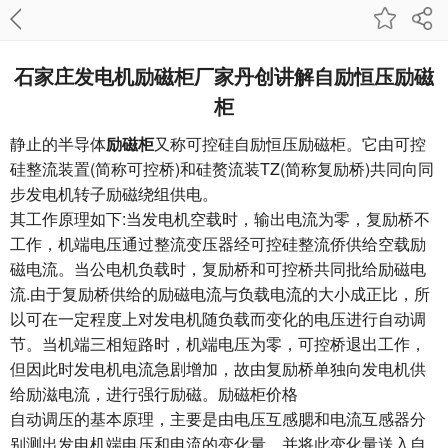
石家庄发电机励磁柜厂家丹创讲解自励恒压励磁
柜
静止的半导体
励磁柜
又称可控硅自励恒压励磁柜。它由可控
硅整流装置(简称可控桥)和硅赘流装TZ(简称复励桥)共同向同
步发电机转子励磁绕组供电。
其工作原理如下:当发电机空载时，输出电流为零，复励桥不
工作，机端电压通过整流变压器经可控硅整流侨供给空载励
磁电流。当公电机负载时，复励桥和可控桥共同批给励磁电
流.由于复励桥供给的励磁电流与负载电流的大小成正比，所
以可在一定程度上对发电机随负载而变化的电压进行自动调
节。当机端三相短路时，机端电压为零，可控桥退出工作，
但因此时发电机电流急剧增加，故由复励桥单独向发电机供
给励滋电流，进行强行励磁。励磁柜价格
自动调压的基本原理，主要是由电压互感腮和电流互感器分
别测出发电机端电压和电流的变化量，并将此变化量送入自