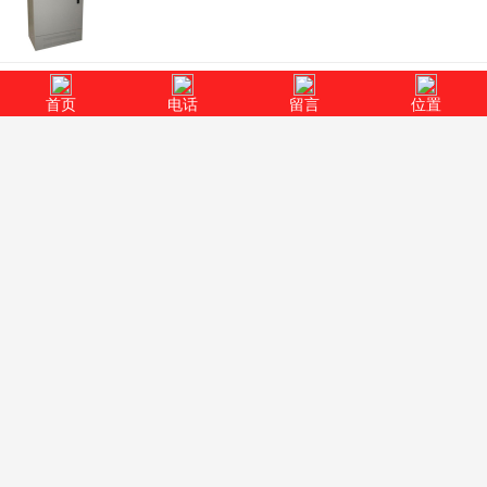
石家庄丹创励磁柜增磁和消磁的关系和原理？
首页
电话
留言
位置
;励磁装置是指同步发电机的励磁系统中除励磁电源以外的对励
磁电流能起控制和调节作用的电气调控装置。下
石家庄励磁系统厂家丹创讲解励磁柜滚动轴承
;由于各类励磁柜滚动轴承有不同的特性，因此选择励磁柜滚动
轴承类型时，须根据励磁柜轴承实际工作情况
石家庄同步电机励磁柜厂家丹创讲解直流屏电
;发电厂和变电站中的电力操作电源现今采用的都是直流电源，
而直流屏就是用来供应这种直流电源的，它为
石家庄励磁柜厂家丹创讲解励磁柜的交流电压