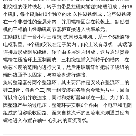
相绕组的碟片铁芯，转子由带悬挂磁ji功能的轮毂组成，分16
个磁ji，每个磁ji由10个独立的永 久性磁铁组成，这些磁铁装
在一个非磁性的金属壳内，并用螺栓固定在轮毂上。副励磁
机的三相输出经励磁调节器柜直接进入功率单元。
主励磁机是一台小型三相隐ji式同步发电机，系一个6级旋转
电枢装置。6个磁ji安装在定子架内，ji靴上装有母线，其端部
连接后形成阻尼绕组。转子由多层迭片组成，迭片通过贯穿
螺栓在压缩环上压制而成。三相绕组插入到转子的槽内，在
铁芯长度的范围内进行交叉，然后用玻璃纤维把转子绕组的
端部线匝予以固定，与整流盘进行连接。
旋转整流器分两个整流环，其主要部件是安装在整流环上的
硅二ji管，每两个二ji管一组安装在各铝合金散热片中，因而
可以将它们并联连接，同时和熔断器串联在一起。为了抑 制
因整流产生的过电压，整流环要安装6个各由一个电容和电阻
组成的阻容吸收回路。而来自整流环的直流电流则通过径向
螺栓进入布置在轴中 心孔内的直流引线。