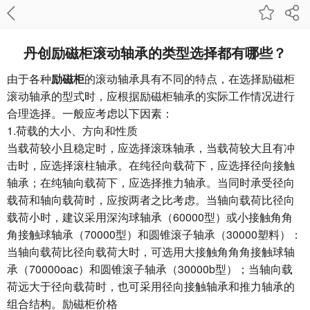
丹创励磁柜滚动轴承的类型选择都有哪些？
由于各种
励磁柜
的滚动轴承具有不同的特点，在选择励磁柜
滚动轴承的型式时，应根据励磁柜轴承的实际工作情况进行
合理选择。一般应考虑以下因素：
1.荷载的大小、方向和性质
当载荷较小且稳定时，应选择滚珠轴承，当载荷较大且有冲
击时，应选择滚柱轴承。在纯径向载荷下，应选择径向接触
轴承；在纯轴向载荷下，应选择推力轴承。当同时承受径向
载荷和轴向载荷时，应按两者之比考虑。当轴向载荷比径向
载荷小时，建议采用深沟球轴承（60000型）或小接触角角
角接触球轴承（70000型）和圆锥滚子轴承（30000塑料）：
当轴向载荷比径向载荷大时，可选用大接触角角角接触球轴
承（70000oac）和圆锥滚子轴承（30000b型）；当轴向载
荷远大于径向载荷时，也可采用径向接触轴承和推力轴承的
组合结构。励磁柜价格